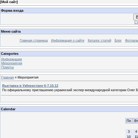
[
Мой сайт
]
Форма входа
В
Ст
Меню сайта
Главная страница
Информация о сайте
Каталог статей
Блог
Фотоал
Categories
Информация
Мероприятия
Пометы
Главная
»
Мероприятия
Выставка в Узбекистане 6-7.10.12
По официальному приглашению украинский экспер-международной категории Олег Буя
Calendar
Пн
Вт
3
4
10
11